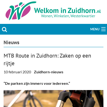
MENU
Actueel
Nieuws
Hobby & Vrije tijd
MTB Route in Zuidhorn: Zaken op een
rijtje
Welzijn & Maatschappij
10 februari 2020
Zuidhorn-nieuws
Bedrijven
“De parken zijn immers voor iedereen.”
Prikbord & Aanbiedingen
Plaats bericht