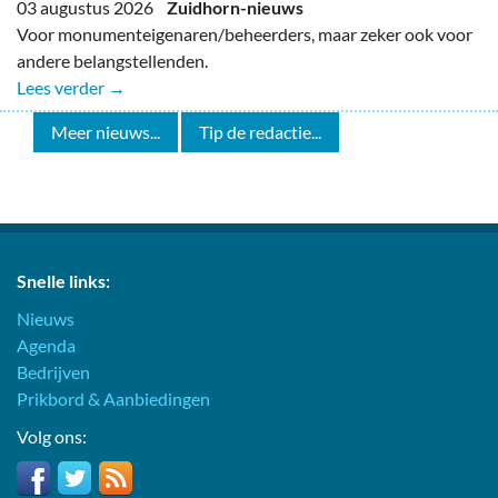
03 augustus 2026
Zuidhorn-nieuws
Voor monumenteigenaren/beheerders, maar zeker ook voor
andere belangstellenden.
Lees verder →
Meer nieuws...
Tip de redactie...
Snelle links:
Nieuws
Agenda
Bedrijven
Prikbord & Aanbiedingen
Volg ons: