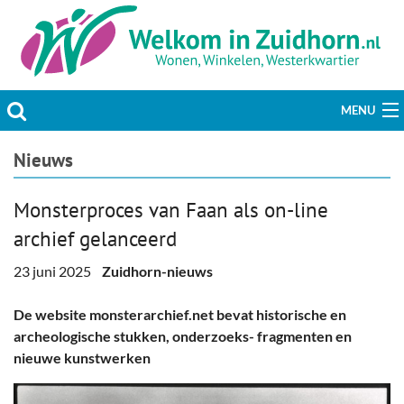
MENU
Actueel
Nieuws
Hobby & Vrije tijd
Monsterproces van Faan als on-line
archief gelanceerd
Welzijn & Maatschappij
23 juni 2025
Zuidhorn-nieuws
Bedrijven
De website monsterarchief.net bevat historische en
Prikbord & Aanbiedingen
archeologische stukken, onderzoeks- fragmenten en
nieuwe kunstwerken
Plaats bericht