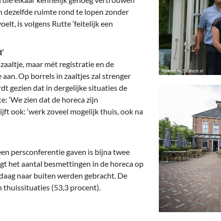
dezelfde ruimte rond te lopen zonder
elt, is volgens Rutte ‘feitelijk een
d’
azaaltje, maar mét registratie en de
aan. Op borrels in zaaltjes zal strenger
 gezien dat in dergelijke situaties de
e: ‘We zien dat de horeca zijn
jft ook: ‘werk zoveel mogelijk thuis, ook na
een persconferentie gaven is bijna twee
gt het aantal besmettingen in de horeca op
vandaag naar buiten werden gebracht. De
thuissituaties (53,3 procent).