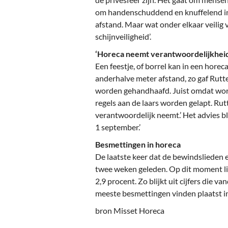
om handenschuddend en knuffelend in 
afstand. Maar wat onder elkaar veilig vo
schijnveiligheid’.
‘Horeca neemt verantwoordelijkhei
Een feestje, of borrel kan in een horec
anderhalve meter afstand, zo gaf Rutte 
worden gehandhaafd. Juist omdat wordt
regels aan de laars worden gelapt. Rutt
verantwoordelijk neemt.’ Het advies bli
1 september.’
Besmettingen in horeca
De laatste keer dat de bewindslieden 
twee weken geleden. Op dit moment li
2,9 procent. Zo blijkt uit cijfers die 
meeste besmettingen vinden plaatst in 
bron Misset Horeca