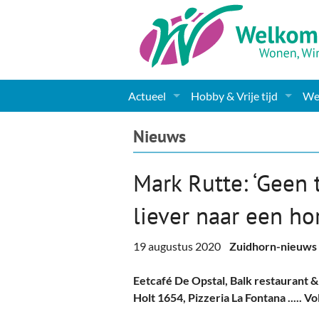
Actueel
Hobby & Vrije tijd
Wel
Nieuws
Sport
Coa
Nieuws
Agenda
(Culturele) verenigingen 
Cha
Mark Rutte: ‘Geen 
Gemeente informatie
Dorpen
Kunst
Ge
liever naar een ho
Columns & Redactioneel
Woningaanbod
Muziek
Ki
19 augustus 2020
Zuidhorn-nieuws
Foto-pagina
Toerisme & Musea
Lev
Eetcafé De Opstal, Balk restaurant &
Podia & Dorpshuizen
Ond
Holt 1654, Pizzeria La Fontana ..... V