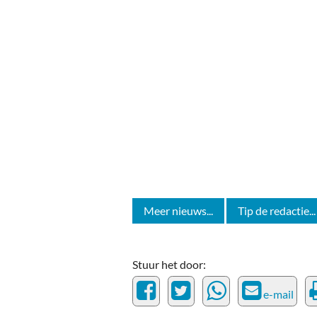
Meer nieuws...
Tip de redactie...
Stuur het door:
e-mail