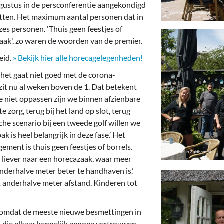
deren
Wonen & Interieur
gustus in de persconferentie aangekondigd
 zitten. Het maximum aantal personen dat in
itieke Partijen
On-line bestellen in Zuidhorn
es personen. 'Thuis geen feestjes of
zaak', zo waren de woorden van de premier.
dhorners
Financiën, Makelaars & Hypotheken
eid.
» Bekijk hier alle horecagelegenheden!
Diensten, Gemak & Zakelijk
, het gaat niet goed met de corona-
zit nu al weken boven de 1. Dat betekent
(Ver) Bouw & Onderhoud
we niet oppassen zijn we binnen afzienbare
te zorg, terug bij het land op slot, terug
Bedrijventerreinen
che scenario bij een tweede golf willen we
 is heel belangrijk in deze fase.’ Het
Bedrijven in de Regio Zuidhorn
ment is thuis geen feestjes of borrels.
Bedrijven van Vroeger
n liever naar een horecazaak, waar meer
 anderhalve meter beter te handhaven is.’
t anderhalve meter afstand. Kinderen tot
, omdat de meeste nieuwe besmettingen in
n die elkaar kennelijk genoeg vertrouwen