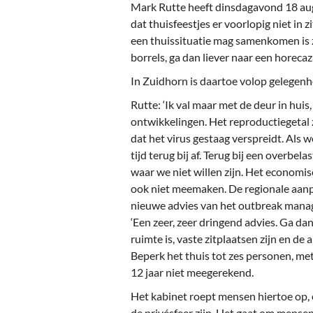
Ou
Mark Rutte heeft dinsdagavond 18 au
dat thuisfeestjes er voorlopig niet in
Pol
een thuissituatie mag samenkomen is z
borrels, ga dan liever naar een horeca
Zui
In Zuidhorn is daartoe volop gelegenh
Rutte: ‘Ik val maar met de deur in huis
ontwikkelingen. Het reproductiegetal 
dat het virus gestaag verspreidt. Als 
tijd terug bij af. Terug bij een overbelas
waar we niet willen zijn. Het economis
ook niet meemaken. De regionale aanpak
nieuwe advies van het outbreak manage
‘Een zeer, zeer dringend advies. Ga da
ruimte is, vaste zitplaatsen zijn en de
Beperk het thuis tot zes personen, me
12 jaar niet meegerekend.
Het kabinet roept mensen hiertoe op
de privésfeer zijn. Het gaat om mense