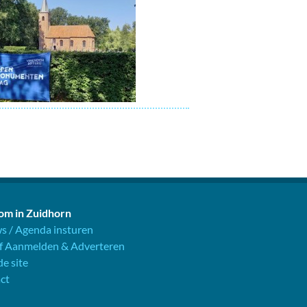
m in Zuidhorn
s / Agenda insturen
jf Aanmelden & Adverteren
e site
ct