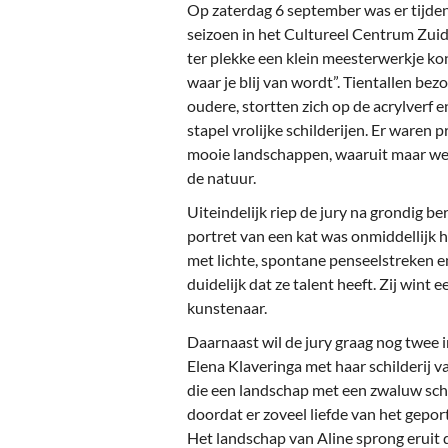
Ou
Op zaterdag 6 september was er tijden
seizoen in het Cultureel Centrum Zui
Pol
ter plekke een klein meesterwerkje ko
waar je blij van wordt”. Tientallen be
Zui
oudere, stortten zich op de acrylverf 
stapel vrolijke schilderijen. Er waren 
mooie landschappen, waaruit maar wee
de natuur.
Uiteindelijk riep de jury na grondig be
portret van een kat was onmiddellijk 
met lichte, spontane penseelstreken en
duidelijk dat ze talent heeft. Zij wint 
kunstenaar.
Daarnaast wil de jury graag nog twee i
Elena Klaveringa met haar schilderij v
die een landschap met een zwaluw schi
doordat er zoveel liefde van het gepor
Het landschap van Aline sprong eruit 