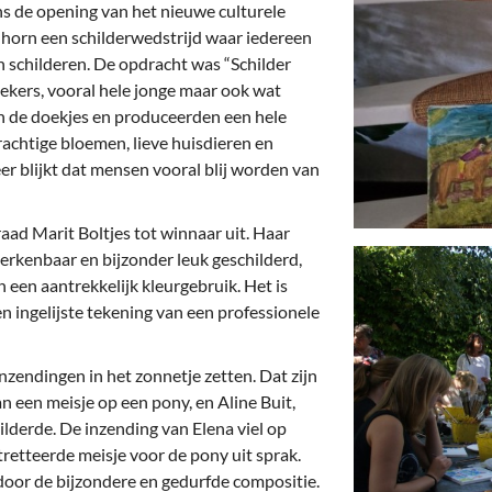
deren
Wonen & Interieur
s de opening van het nieuwe culturele
dhorn een schilderwedstrijd waar iedereen
itieke Partijen
On-line bestellen in Zuidhorn
n schilderen. De opdracht was “Schilder
zoekers, vooral hele jonge maar ook wat
dhorners
Financiën, Makelaars & Hypotheken
en de doekjes en produceerden een hele
prachtige bloemen, lieve huisdieren en
Diensten, Gemak & Zakelijk
r blijkt dat mensen vooral blij worden van
(Ver) Bouw & Onderhoud
raad Marit Boltjes tot winnaar uit. Haar
Bedrijventerreinen
herkenbaar en bijzonder leuk geschilderd,
 een aantrekkelijk kleurgebruik. Het is
Bedrijven in de Regio Zuidhorn
een ingelijste tekening van een professionele
Bedrijven van Vroeger
nzendingen in het zonnetje zetten. Dat zijn
an een meisje op een pony, en Aline Buit,
lderde. De inzending van Elena viel op
tretteerde meisje voor de pony uit sprak.
door de bijzondere en gedurfde compositie.