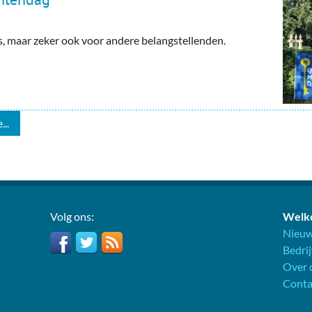
maar zeker ook voor andere belangstellenden.
...
Volg ons:
Welko
Nieuw
Bedri
Over d
Conta