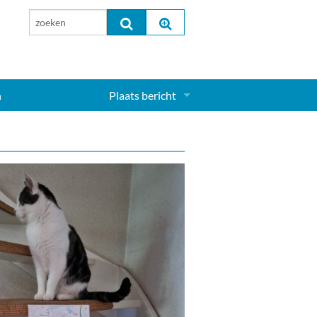
n
Plaats bericht
Inloggen...
Aanmelden nieuw account...