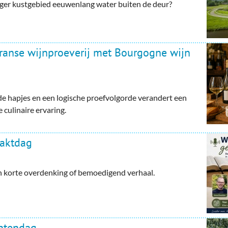
ger kustgebied eeuwenlang water buiten de deur?
Franse wijnproeverij met Bourgogne wijn
e hapjes en een logische proefvolgorde verandert een
 culinaire ervaring.
haktdag
en korte overdenking of bemoedigend verhaal.
ntendag