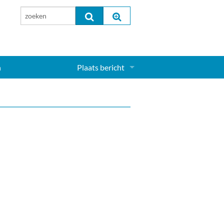
n
Plaats bericht
Inloggen...
Aanmelden nieuw account...