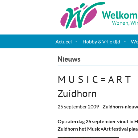
Actueel
Hobby & Vrije tijd
Wel
Nieuws
Sport
Coa
Nieuws
Agenda
(Culturele) verenigingen 
Cha
M U S I C = A R T F
Gemeente informatie
Dorpen
Kunst
Ge
Zuidhorn
Columns & Redactioneel
Woningaanbod
Muziek
Ki
25 september 2009
Zuidhorn-nieuw
Foto-pagina
Toerisme & Musea
Lev
Op zaterdag 26 september vindt in Hot
Podia & Dorpshuizen
Ond
Zuidhorn het Music=Art festival plaa