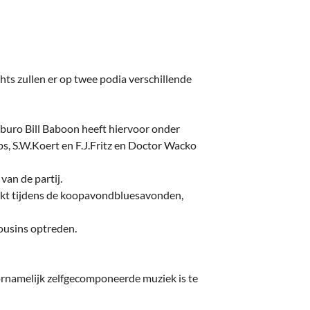
deren
Wonen & Interieur
itieke Partijen
On-line bestellen in Zuidhorn
dhorners
Financiën, Makelaars & Hypotheken
hts zullen er op twee podia verschillende
Diensten, Gemak & Zakelijk
(Ver) Bouw & Onderhoud
ro Bill Baboon heeft hiervoor onder
ps, S.W.Koert en F.J.Fritz en Doctor Wacko
Bedrijventerreinen
van de partij.
Bedrijven in de Regio Zuidhorn
akt tijdens de koopavondbluesavonden,
Bedrijven van Vroeger
Cousins optreden.
voornamelijk zelfgecomponeerde muziek is te