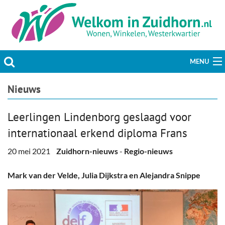
MENU
Actueel
Nieuws
Hobby & Vrije tijd
Leerlingen Lindenborg geslaagd voor
internationaal erkend diploma Frans
Welzijn & Maatschappij
20 mei 2021
Zuidhorn-nieuws
-
Regio-nieuws
Bedrijven
Mark van der Velde, Julia Dijkstra en Alejandra Snippe
Prikbord & Aanbiedingen
Plaats bericht