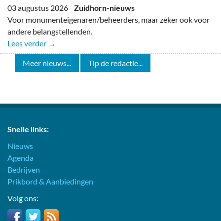
03 augustus 2026
Zuidhorn-nieuws
Voor monumenteigenaren/beheerders, maar zeker ook voor
andere belangstellenden.
Lees verder →
Meer nieuws...
Tip de redactie...
Snelle links:
Nieuws
Agenda
Bedrijven
Prikbord & Aanbiedingen
Volg ons: