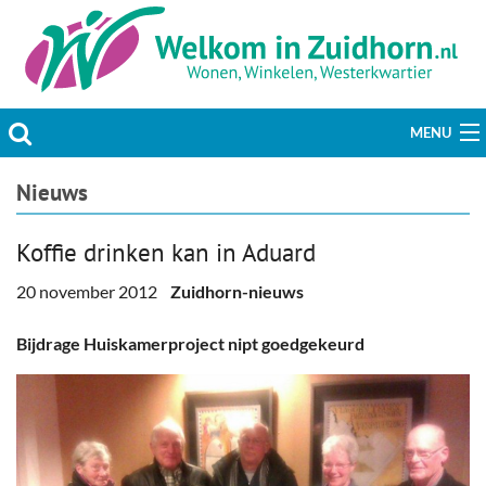
MENU
Actueel
Nieuws
Hobby & Vrije tijd
Koffie drinken kan in Aduard
Welzijn & Maatschappij
20 november 2012
Zuidhorn-nieuws
Bedrijven
Bijdrage Huiskamerproject nipt goedgekeurd
Prikbord & Aanbiedingen
Plaats bericht