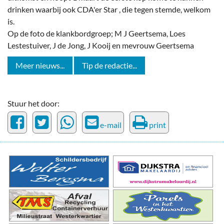
drinken waarbij ook CDA'er Star , die tegen stemde, welkom
is.
Op de foto de klankbordgroep; M J Geertsema, Loes
Lestestuiver, J de Jong, J Kooij en mevrouw Geertsema
Meer nieuws...
Tip de redactie...
Stuur het door:
e-mail
print