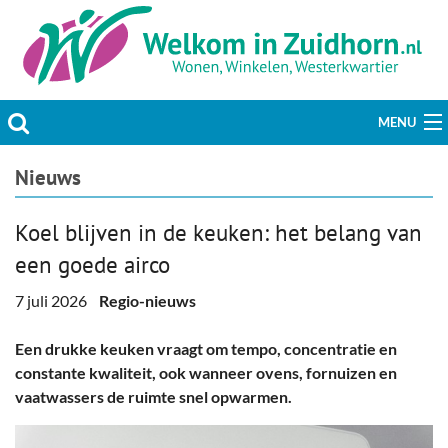
MENU
Actueel
Nieuws
Hobby & Vrije tijd
Koel blijven in de keuken: het belang van
een goede airco
Welzijn & Maatschappij
7 juli 2026
Regio-nieuws
Bedrijven
Een drukke keuken vraagt om tempo, concentratie en
Prikbord & Aanbiedingen
constante kwaliteit, ook wanneer ovens, fornuizen en
vaatwassers de ruimte snel opwarmen.
Plaats bericht