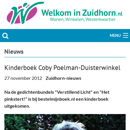
MENU
Actueel
Nieuws
Hobby & Vrije tijd
Kinderboek Coby Poelman-Duisterwinkel
Welzijn & Maatschappij
27 november 2012
Zuidhorn-nieuws
Bedrijven
Na de gedichtenbundels "Verstillend Licht" en "Het
pinkstert!" is bij bestelmijnboek.nl een kinderboek
Prikbord & Aanbiedingen
uitgekomen.
Plaats bericht