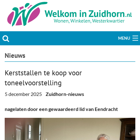
MENU
Actueel
Nieuws
Hobby & Vrije tijd
Kerststallen te koop voor
toneelvoorstelling
Welzijn & Maatschappij
5 december 2025
Zuidhorn-nieuws
Bedrijven
nagelaten door een gewaardeerd lid van Eendracht
Prikbord & Aanbiedingen
Plaats bericht