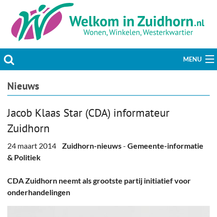
MENU
Actueel
Nieuws
Hobby & Vrije tijd
Jacob Klaas Star (CDA) informateur
Zuidhorn
Welzijn & Maatschappij
24 maart 2014
Zuidhorn-nieuws
-
Gemeente-informatie
Bedrijven
& Politiek
Prikbord & Aanbiedingen
CDA Zuidhorn neemt als grootste partij initiatief voor
onderhandelingen
Plaats bericht