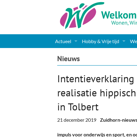
Actueel
Hobby & Vrije tijd
Wel
Nieuws
Sport
Coa
Nieuws
Agenda
(Culturele) verenigingen 
Cha
Intentieverklaring
Gemeente informatie
Dorpen
Kunst
Ge
realisatie hippisc
Columns & Redactioneel
Woningaanbod
Muziek
Ki
in Tolbert
Foto-pagina
Toerisme & Musea
Lev
21 december 2019
Zuidhorn-nieuw
Podia & Dorpshuizen
Ond
impuls voor onderwijs en sport, en 