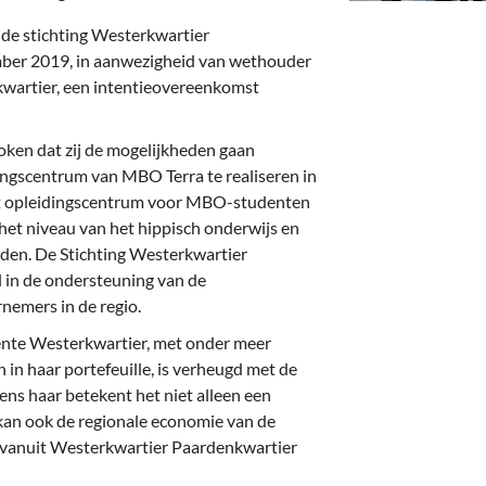
deren
Wonen & Interieur
de stichting Westerkwartier
itieke Partijen
On-line bestellen in Zuidhorn
ber 2019, in aanwezigheid van wethouder
wartier, een intentieovereenkomst
dhorners
Financiën, Makelaars & Hypotheken
Diensten, Gemak & Zakelijk
oken dat zij de mogelijkheden gaan
ngscentrum van MBO Terra te realiseren in
(Ver) Bouw & Onderhoud
t opleidingscentrum voor MBO-studenten
 het niveau van het hippisch onderwijs en
Bedrijventerreinen
rden. De Stichting Westerkwartier
l in de ondersteuning van de
Bedrijven in de Regio Zuidhorn
emers in de regio.
nte Westerkwartier, met onder meer
Bedrijven van Vroeger
in haar portefeuille, is verheugd met de
ens haar betekent het niet alleen een
 kan ook de regionale economie van de
vanuit Westerkwartier Paardenkwartier