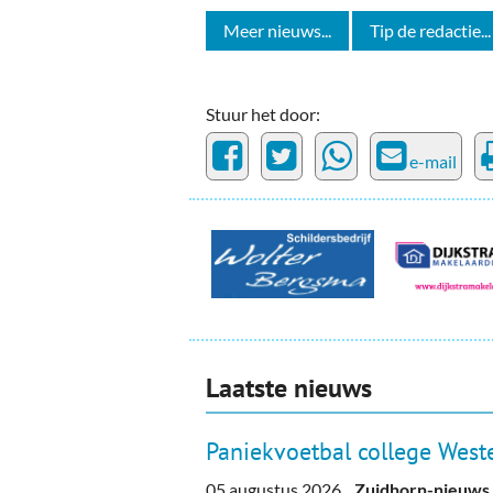
Meer nieuws...
Tip de redactie...
Stuur het door:
e-mail
Laatste nieuws
Paniekvoetbal college Weste
05 augustus 2026
Zuidhorn-nieuws