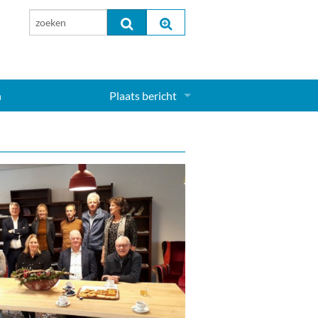
n
Plaats bericht
Inloggen...
Aanmelden nieuw account...