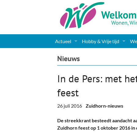
Actueel
Hobby & Vrije tijd
Wel
Nieuws
Sport
Coa
Nieuws
Agenda
(Culturele) verenigingen 
Cha
In de Pers: met h
Gemeente informatie
Dorpen
Kunst
Ge
feest
Columns & Redactioneel
Woningaanbod
Muziek
Ki
26 juli 2016
Zuidhorn-nieuws
Foto-pagina
Toerisme & Musea
Lev
De streekkrant besteedt aandacht aa
Podia & Dorpshuizen
Ond
Zuidhorn feest op 1 oktober 2016 in d