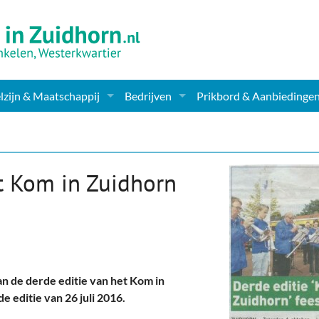
zijn & Maatschappij
Bedrijven
Prikbord & Aanbiedinge
ching, Therapie en meer
Supermarkt & Levensmiddelen
en Clubs
ritatieve instellingen
Winkelen & Mode
et Kom in Zuidhorn
zondheid & Zorg
Verzorging
nderopvang
Dieren & Tuin
ensbeschouwelijk
Horeca & Uitgaan
n de derde editie van het Kom in
erwijs & jeugd
Vervoer, Auto's & Fietsen
e editie van 26 juli 2016.