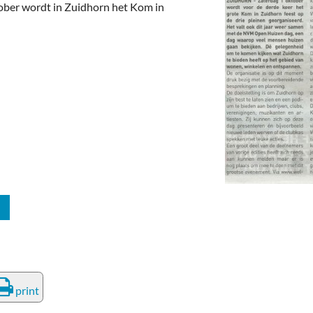
deren
Wonen & Interieur
tober wordt in Zuidhorn het Kom in
itieke Partijen
On-line bestellen in Zuidhorn
dhorners
Financiën, Makelaars & Hypotheken
Diensten, Gemak & Zakelijk
(Ver) Bouw & Onderhoud
Bedrijventerreinen
Bedrijven in de Regio Zuidhorn
Bedrijven van Vroeger
print