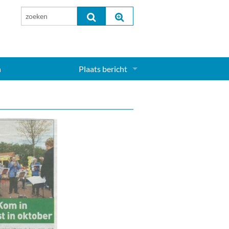
n
Plaats bericht
Inloggen...
Aanmelden nieuw account...