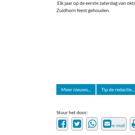
Ou
Elk jaar op de eerste zaterdag van ok
Zuidhorn feest gehouden.
Pol
Zui
Meer nieuws...
Tip de redactie...
Stuur het door:
e-mail