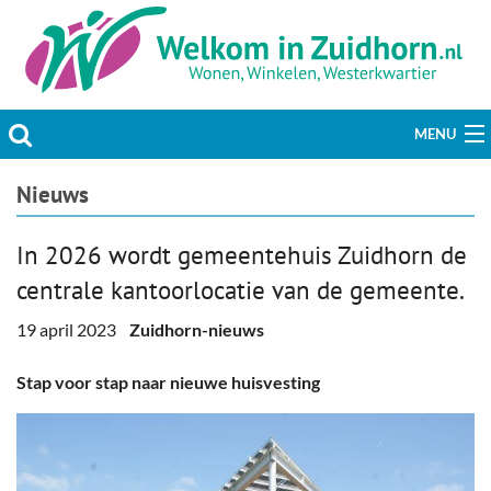
MENU
Actueel
Nieuws
Hobby & Vrije tijd
In 2026 wordt gemeentehuis Zuidhorn de
centrale kantoorlocatie van de gemeente.
Welzijn & Maatschappij
19 april 2023
Zuidhorn-nieuws
Bedrijven
Stap voor stap naar nieuwe huisvesting
Prikbord & Aanbiedingen
Plaats bericht