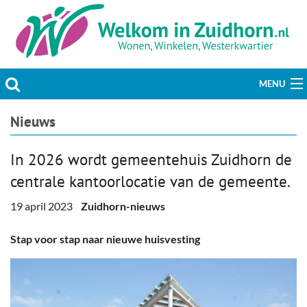
MENU
Actueel
Nieuws
Hobby & Vrije tijd
In 2026 wordt gemeentehuis Zuidhorn de
centrale kantoorlocatie van de gemeente.
Welzijn & Maatschappij
19 april 2023
Zuidhorn-nieuws
Bedrijven
Stap voor stap naar nieuwe huisvesting
Prikbord & Aanbiedingen
Plaats bericht