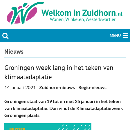
MENU
Actueel
Nieuws
Hobby & Vrije tijd
Groningen week lang in het teken van
klimaatadaptatie
Welzijn & Maatschappij
14 januari 2021
Zuidhorn-nieuws
-
Regio-nieuws
Bedrijven
Groningen staat van 19 tot en met 25 januari in het teken
Prikbord & Aanbiedingen
van klimaatadaptatie. Dan vindt de Klimaatadaptatieweek
Groningen plaats.
Plaats bericht