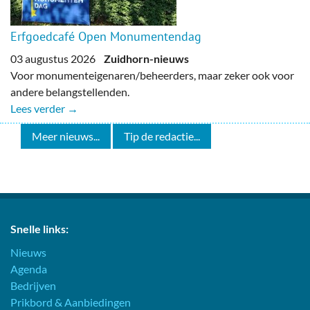
Erfgoedcafé Open Monumentendag
03 augustus 2026
Zuidhorn-nieuws
Voor monumenteigenaren/beheerders, maar zeker ook voor
andere belangstellenden.
Lees verder →
Meer nieuws...
Tip de redactie...
Snelle links:
Nieuws
Agenda
Bedrijven
Prikbord & Aanbiedingen