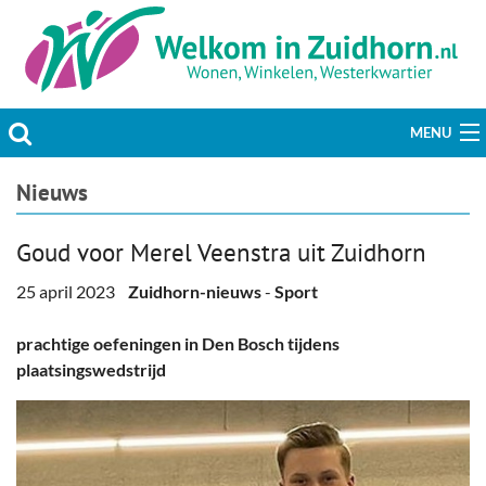
MENU
Actueel
Nieuws
Hobby & Vrije tijd
Goud voor Merel Veenstra uit Zuidhorn
Welzijn & Maatschappij
25 april 2023
Zuidhorn-nieuws
-
Sport
Bedrijven
prachtige oefeningen in Den Bosch tijdens
plaatsingswedstrijd
Prikbord & Aanbiedingen
Plaats bericht