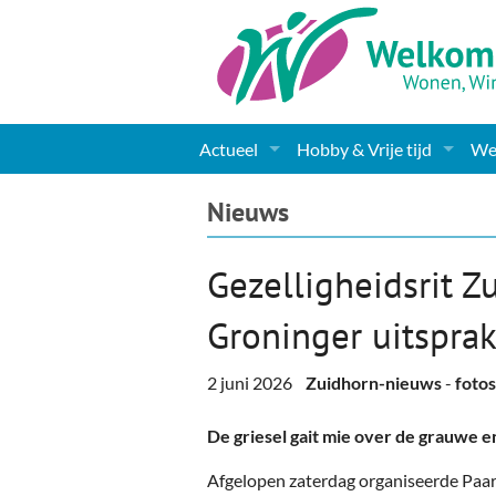
Actueel
Hobby & Vrije tijd
Wel
Nieuws
Sport
Coa
Nieuws
Agenda
(Culturele) verenigingen 
Cha
Gezelligheidsrit Z
Gemeente informatie
Dorpen
Kunst
Ge
Groninger uitsprak
Columns & Redactioneel
Woningaanbod
Muziek
Ki
2 juni 2026
Zuidhorn-nieuws
-
fotos
Foto-pagina
Toerisme & Musea
Lev
De griesel gait mie over de grauwe e
Podia & Dorpshuizen
Ond
Afgelopen zaterdag organiseerde Paa