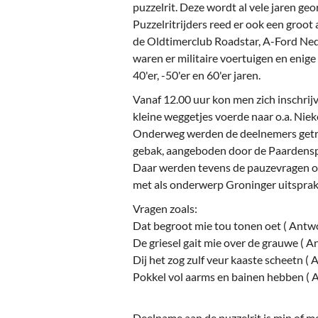
Ou
puzzelrit. Deze wordt al vele jaren ge
Puzzelritrijders reed er ook een groot
Pol
de Oldtimerclub Roadstar, A-Ford Ned
waren er militaire voertuigen en enig
Zui
40'er, -50'er en 60'er jaren.
Vanaf 12.00 uur kon men zich inschrijv
kleine weggetjes voerde naar o.a. Niek
Onderweg werden de deelnemers getrak
gebak, aangeboden door de Paardensp
Daar werden tevens de pauzevragen o
met als onderwerp Groninger uitsprak
Vragen zoals:
Dat begroot mie tou tonen oet ( Antwo
De griesel gait mie over de grauwe ( A
Dij het zog zulf veur kaaste scheetn (
Pokkel vol aarms en bainen hebben ( 
Deelname aan de puzzelrit is min of mee