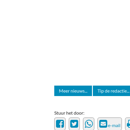
Meer nieuws...
Tip de redactie...
Stuur het door:
e-mail