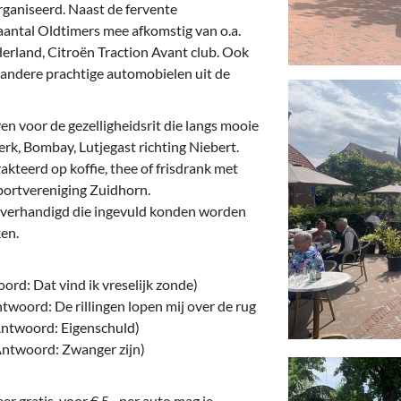
deren
Wonen & Interieur
organiseerd. Naast de fervente
 aantal Oldtimers mee afkomstig van o.a.
itieke Partijen
On-line bestellen in Zuidhorn
erland, Citroën Traction Avant club. Ook
e andere prachtige automobielen uit de
dhorners
Financiën, Makelaars & Hypotheken
Diensten, Gemak & Zakelijk
en voor de gezelligheidsrit die langs mooie
erk, Bombay, Lutjegast richting Niebert.
(Ver) Bouw & Onderhoud
teerd op koffie, thee of frisdrank met
ortvereniging Zuidhorn.
Bedrijventerreinen
verhandigd die ingevuld konden worden
en.
Bedrijven in de Regio Zuidhorn
Bedrijven van Vroeger
ord: Dat vind ik vreselijk zonde)
ntwoord: De rillingen lopen mij over de rug
 Antwoord: Eigenschuld)
Antwoord: Zwanger zijn)
r gratis, voor € 5,- per auto mag je