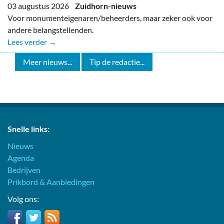
03 augustus 2026
Zuidhorn-nieuws
Voor monumenteigenaren/beheerders, maar zeker ook voor
andere belangstellenden.
Lees verder →
Meer nieuws...
Tip de redactie...
Snelle links:
Nieuws
Agenda
Bedrijven
Prikbord & Aanbiedingen
Volg ons: