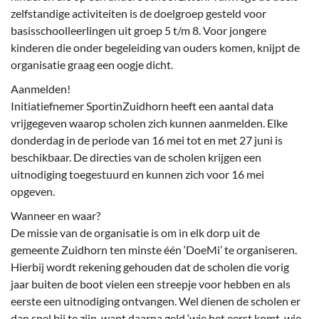
zelfstandige activiteiten is de doelgroep gesteld voor
basisschoolleerlingen uit groep 5 t/m 8. Voor jongere
kinderen die onder begeleiding van ouders komen, knijpt de
organisatie graag een oogje dicht.
Aanmelden!
Initiatiefnemer SportinZuidhorn heeft een aantal data
vrijgegeven waarop scholen zich kunnen aanmelden. Elke
donderdag in de periode van 16 mei tot en met 27 juni is
beschikbaar. De directies van de scholen krijgen een
uitnodiging toegestuurd en kunnen zich voor 16 mei
opgeven.
Wanneer en waar?
De missie van de organisatie is om in elk dorp uit de
gemeente Zuidhorn ten minste één ‘DoeMi’ te organiseren.
Hierbij wordt rekening gehouden dat de scholen die vorig
jaar buiten de boot vielen een streepje voor hebben en als
eerste een uitnodiging ontvangen. Wel dienen de scholen er
dan snel bij te zijn, want daarna geld ‘wie het eerst komt, wie