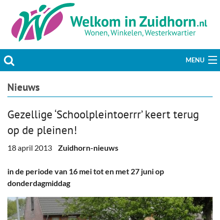
MENU
Actueel
Nieuws
Hobby & Vrije tijd
Gezellige ‘Schoolpleintoerrr’ keert terug
op de pleinen!
Welzijn & Maatschappij
18 april 2013
Zuidhorn-nieuws
Bedrijven
in de periode van 16 mei tot en met 27 juni op
Prikbord & Aanbiedingen
donderdagmiddag
Plaats bericht