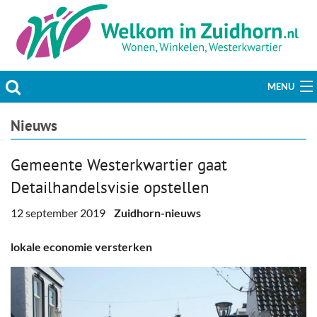
MENU
Actueel
Nieuws
Hobby & Vrije tijd
Gemeente Westerkwartier gaat
Detailhandelsvisie opstellen
Welzijn & Maatschappij
12 september 2019
Zuidhorn-nieuws
Bedrijven
lokale economie versterken
Prikbord & Aanbiedingen
Plaats bericht