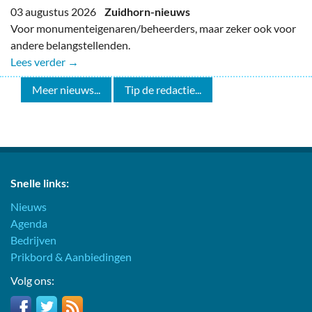
03 augustus 2026
Zuidhorn-nieuws
Voor monumenteigenaren/beheerders, maar zeker ook voor
andere belangstellenden.
Lees verder →
Meer nieuws...
Tip de redactie...
Snelle links:
Nieuws
Agenda
Bedrijven
Prikbord & Aanbiedingen
Volg ons: