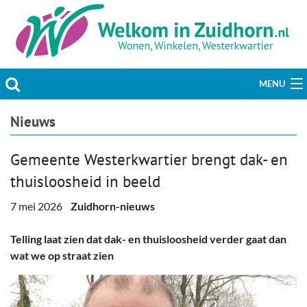
MENU
Actueel
Nieuws
Hobby & Vrije tijd
Gemeente Westerkwartier brengt dak- en
thuisloosheid in beeld
Welzijn & Maatschappij
7 mei 2026
Zuidhorn-nieuws
Bedrijven
Telling laat zien dat dak- en thuisloosheid verder gaat dan
Prikbord & Aanbiedingen
wat we op straat zien
Plaats bericht