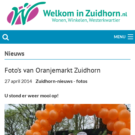
MENU
Actueel
Nieuws
Hobby & Vrije tijd
Foto’s van Oranjemarkt Zuidhorn
Welzijn & Maatschappij
27 april 2014
Zuidhorn-nieuws
-
fotos
Bedrijven
U stond er weer mooi op!
Prikbord & Aanbiedingen
Plaats bericht