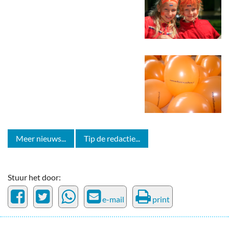
Meer nieuws...
Tip de redactie...
Stuur het door:
e-mail
print