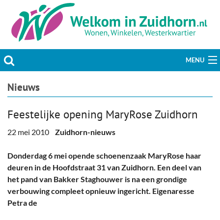
MENU
Actueel
Nieuws
Hobby & Vrije tijd
Feestelijke opening MaryRose Zuidhorn
Welzijn & Maatschappij
22 mei 2010
Zuidhorn-nieuws
Bedrijven
Donderdag 6 mei opende schoenenzaak MaryRose haar
deuren in de Hoofdstraat 31 van Zuidhorn. Een deel van
Prikbord & Aanbiedingen
het pand van Bakker Staghouwer is na een grondige
verbouwing compleet opnieuw ingericht. Eigenaresse
Plaats bericht
Petra de