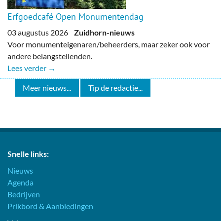
Erfgoedcafé Open Monumentendag
03 augustus 2026
Zuidhorn-nieuws
Voor monumenteigenaren/beheerders, maar zeker ook voor
andere belangstellenden.
Lees verder →
Meer nieuws...
Tip de redactie...
Snelle links:
Nieuws
Agenda
Bedrijven
Prikbord & Aanbiedingen