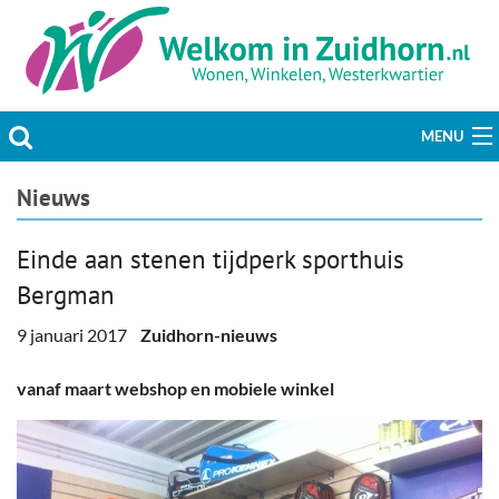
MENU
Actueel
Nieuws
Hobby & Vrije tijd
Einde aan stenen tijdperk sporthuis
Bergman
Welzijn & Maatschappij
9 januari 2017
Zuidhorn-nieuws
Bedrijven
vanaf maart webshop en mobiele winkel
Prikbord & Aanbiedingen
Plaats bericht