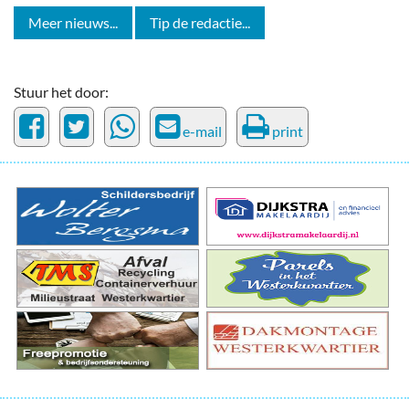
Meer nieuws...
Tip de redactie...
Stuur het door:
e-mail
print