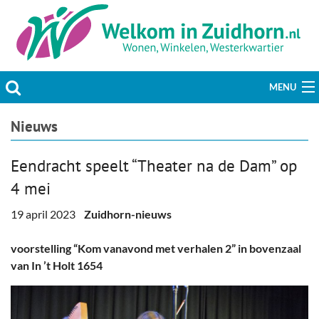
MENU
Actueel
Nieuws
Hobby & Vrije tijd
Eendracht speelt “Theater na de Dam” op
4 mei
Welzijn & Maatschappij
19 april 2023
Zuidhorn-nieuws
Bedrijven
voorstelling “Kom vanavond met verhalen 2” in bovenzaal
Prikbord & Aanbiedingen
van In ’t Holt 1654
Plaats bericht