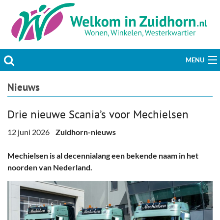
MENU
Actueel
Nieuws
Hobby & Vrije tijd
Drie nieuwe Scania’s voor Mechielsen
Welzijn & Maatschappij
12 juni 2026
Zuidhorn-nieuws
Bedrijven
Mechielsen is al decennialang een bekende naam in het
noorden van Nederland.
Prikbord & Aanbiedingen
Plaats bericht