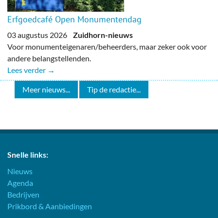
Erfgoedcafé Open Monumentendag
03 augustus 2026
Zuidhorn-nieuws
Voor monumenteigenaren/beheerders, maar zeker ook voor
andere belangstellenden.
Lees verder →
Meer nieuws...
Tip de redactie...
Snelle links:
Nieuws
Agenda
Bedrijven
Prikbord & Aanbiedingen