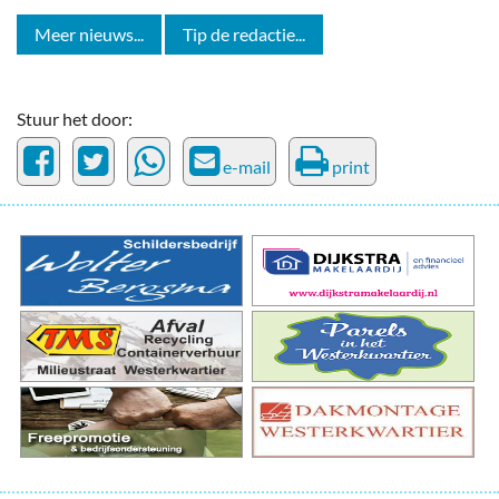
Meer nieuws...
Tip de redactie...
Stuur het door:
e-mail
print