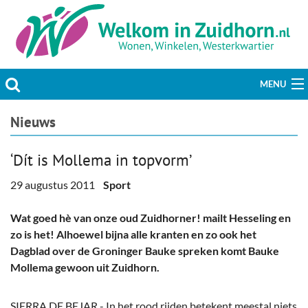
MENU
Actueel
Nieuws
Hobby & Vrije tijd
‘Dít is Mollema in topvorm’
Welzijn & Maatschappij
29 augustus 2011
Sport
Bedrijven
Wat goed hè van onze oud Zuidhorner! mailt Hesseling en
zo is het! Alhoewel bijna alle kranten en zo ook het
Prikbord & Aanbiedingen
Dagblad over de Groninger Bauke spreken komt Bauke
Mollema gewoon uit Zuidhorn.
Plaats bericht
SIERRA DE BEJAR - In het rood rijden betekent meestal niets