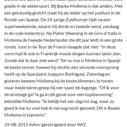
goeds in de wielersport. Bij Bauke Mollema is dat anders. Met
een gelukzalig gezicht staat hij als leider op het podium in de
Ronde van Spanje. De 24-jarige Zuidhorner rijdt na een
superweekeinde, waarin hij derde en tweede werd, vandaag
in de rode leiderstrui. Na Pieter Weening in de Giro d'Italia is
Mollema de tweede Nederlander die dit jaar leidt in een grote
ronde. Juist in de Tour de France slaagde dat niet: "In deze
vorm had ik ook in Frankrijk mooie dingen kunnen laten zien.
Zonde dat ik daar ziek werd." Tot nu toe is Mollema in Spanje
de beste renner, hoewel hij slechts één seconde voorsprong
heeft op de Spanjaard Joaquim Rodriguez. Zaterdag en
gisteren bewees Mollema bij de beste klimmers te horen,
maar beide keren greep hij net naast de dagzege. "Of ik voor
de eindzege ga? Ik ga in elk geval voor een topklassering",
beloofde Mollema. "Ik bekijk het van dag tot dag, maar zo
goed ik me nu voel heb ik me nog nooit gevoeld. Dít is Bauke
Mollema in topvorm."
29-08-2011 dvhn/ gecorrigeerd door WIZ