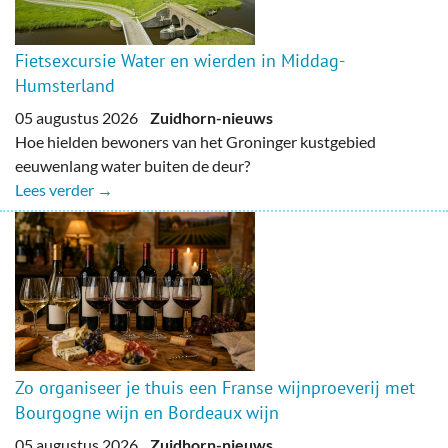
Fietsexcursie Water en wierden in Middag-
Humsterland
05 augustus 2026
Zuidhorn-nieuws
Hoe hielden bewoners van het Groninger kustgebied
eeuwenlang water buiten de deur?
Lees verder →
Zo organiseer je thuis een Franse wijnproeverij met
Bourgogne wijn en Bordeaux wijn
05 augustus 2026
Zuidhorn-nieuws