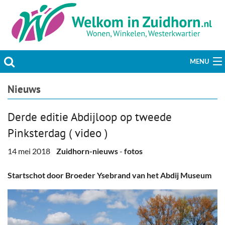
MENU
Actueel
Nieuws
Hobby & Vrije tijd
Derde editie Abdijloop op tweede
Pinksterdag ( video )
Welzijn & Maatschappij
14 mei 2018
Zuidhorn-nieuws
-
fotos
Bedrijven
Startschot door Broeder Ysebrand van het Abdij Museum
Prikbord & Aanbiedingen
Plaats bericht