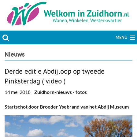
MENU
Actueel
Nieuws
Hobby & Vrije tijd
Derde editie Abdijloop op tweede
Pinksterdag ( video )
Welzijn & Maatschappij
14 mei 2018
Zuidhorn-nieuws
-
fotos
Bedrijven
Startschot door Broeder Ysebrand van het Abdij Museum
Prikbord & Aanbiedingen
Plaats bericht