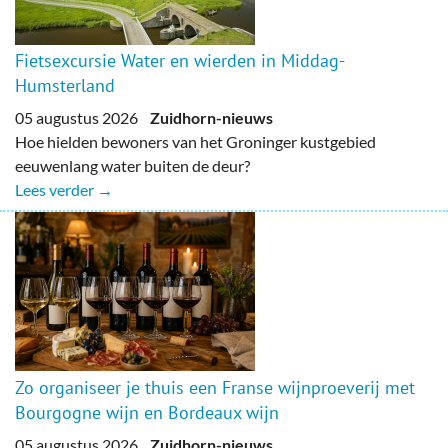
Fietsexcursie Water en wierden in Middag-
Humsterland
05 augustus 2026
Zuidhorn-nieuws
Hoe hielden bewoners van het Groninger kustgebied
eeuwenlang water buiten de deur?
Lees verder →
Zo organiseer je thuis een Franse wijnproeverij met
Bourgogne wijn en Bordeaux wijn
05 augustus 2026
Zuidhorn-nieuws