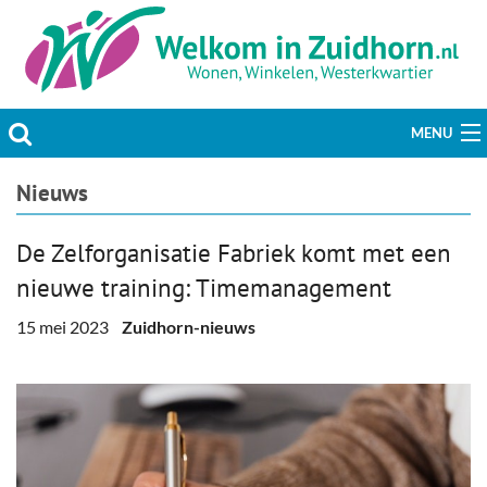
MENU
Actueel
Nieuws
Hobby & Vrije tijd
De Zelforganisatie Fabriek komt met een
nieuwe training: Timemanagement
Welzijn & Maatschappij
15 mei 2023
Zuidhorn-nieuws
Bedrijven
Prikbord & Aanbiedingen
Plaats bericht