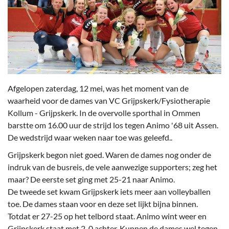
Afgelopen zaterdag, 12 mei, was het moment van de
waarheid voor de dames van VC Grijpskerk/Fysiotherapie
Kollum - Grijpskerk. In de overvolle sporthal in Ommen
barstte om 16.00 uur de strijd los tegen Animo '68 uit Assen.
De wedstrijd waar weken naar toe was geleefd..
Grijpskerk begon niet goed. Waren de dames nog onder de
indruk van de busreis, de vele aanwezige supporters; zeg het
maar? De eerste set ging met 25-21 naar Animo.
De tweede set kwam Grijpskerk iets meer aan volleyballen
toe. De dames staan voor en deze set lijkt bijna binnen.
Totdat er 27-25 op het telbord staat. Animo wint weer en
Grijpskerk staat met 2-0 achter. Kunnen de dames wel tegen