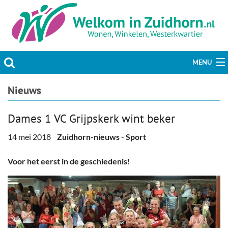
MENU
Actueel
Nieuws
Hobby & Vrije tijd
Dames 1 VC Grijpskerk wint beker
Welzijn & Maatschappij
14 mei 2018
Zuidhorn-nieuws
-
Sport
Bedrijven
Voor het eerst in de geschiedenis!
Prikbord & Aanbiedingen
Plaats bericht