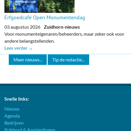
Erfgoedcafé Open Monumentendag
03 augustus 2026
Zuidhorn-nieuws
Voor monumenteigenaren/beheerders, maar zeker ook voor
andere belangstellenden.
Lees verder →
Meer nieuws...
Tip de redactie...
Snelle links:
Nieuws
Agenda
Bedrijven
Prikbord & Aanbiedingen