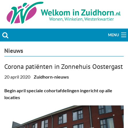
MENU
Actueel
Nieuws
Hobby & Vrije tijd
Corona patiënten in Zonnehuis Oostergast
Welzijn & Maatschappij
20 april 2020
Zuidhorn-nieuws
Bedrijven
Begin april speciale cohortafdelingen ingericht op alle
locaties
Prikbord & Aanbiedingen
Plaats bericht