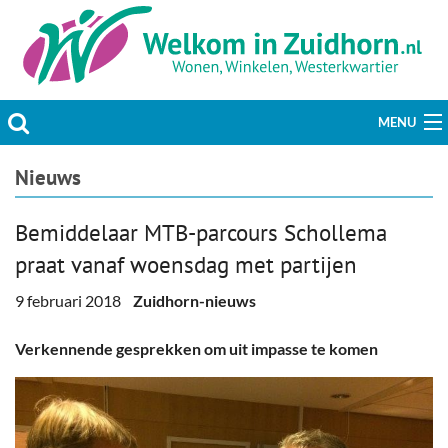
MENU
Actueel
Nieuws
Hobby & Vrije tijd
Bemiddelaar MTB-parcours Schollema
praat vanaf woensdag met partijen
Welzijn & Maatschappij
9 februari 2018
Zuidhorn-nieuws
Bedrijven
Verkennende gesprekken om uit impasse te komen
Prikbord & Aanbiedingen
Plaats bericht