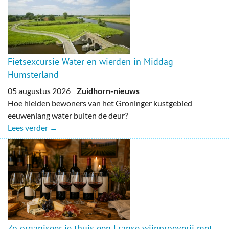
Fietsexcursie Water en wierden in Middag-
Humsterland
05 augustus 2026
Zuidhorn-nieuws
Hoe hielden bewoners van het Groninger kustgebied
eeuwenlang water buiten de deur?
Lees verder →
Zo organiseer je thuis een Franse wijnproeverij met