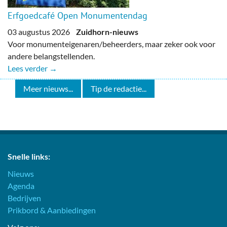
Erfgoedcafé Open Monumentendag
03 augustus 2026
Zuidhorn-nieuws
Voor monumenteigenaren/beheerders, maar zeker ook voor
andere belangstellenden.
Lees verder →
Meer nieuws...
Tip de redactie...
Snelle links:
Nieuws
Agenda
Bedrijven
Prikbord & Aanbiedingen