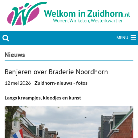
MENU
Actueel
Nieuws
Hobby & Vrije tijd
Banjeren over Braderie Noordhorn
Welzijn & Maatschappij
12 mei 2026
Zuidhorn-nieuws
-
fotos
Bedrijven
Langs kraampjes, kleedjes en kunst
Prikbord & Aanbiedingen
Plaats bericht