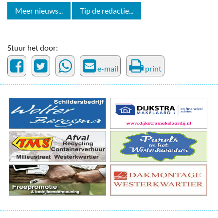
Meer nieuws...
Tip de redactie...
Stuur het door:
e-mail
print