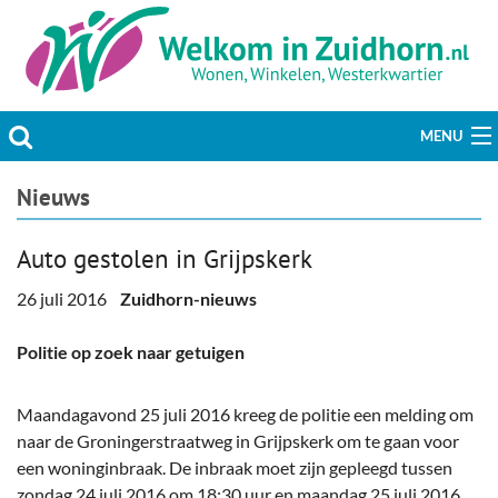
MENU
Actueel
Nieuws
Hobby & Vrije tijd
Auto gestolen in Grijpskerk
Welzijn & Maatschappij
26 juli 2016
Zuidhorn-nieuws
Bedrijven
Politie op zoek naar getuigen
Prikbord & Aanbiedingen
Maandagavond 25 juli 2016 kreeg de politie een melding om
naar de Groningerstraatweg in Grijpskerk om te gaan voor
Plaats bericht
een ‪‎woninginbraak. De inbraak moet zijn gepleegd tussen
zondag 24 juli 2016 om 18:30 uur en maandag 25 juli 2016