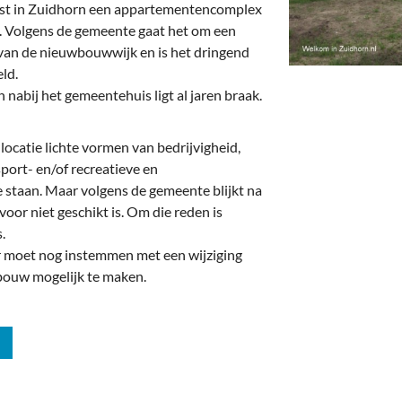
deren
Wonen & Interieur
gast in Zuidhorn een appartementencomplex
 Volgens de gemeente gaat het om een
itieke Partijen
On-line bestellen in Zuidhorn
e van de nieuwbouwwijk en is het dringend
ld.
dhorners
Financiën, Makelaars & Hypotheken
nabij het gemeentehuis ligt al jaren braak.
Diensten, Gemak & Zakelijk
locatie lichte vormen van bedrijvigheid,
(Ver) Bouw & Onderhoud
port- en/of recreatieve en
 staan. Maar volgens de gemeente blijkt na
Bedrijventerreinen
oor niet geschikt is. Om die reden is
.
Bedrijven in de Regio Zuidhorn
 moet nog instemmen met een wijziging
ouw mogelijk te maken.
Bedrijven van Vroeger