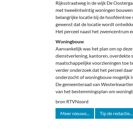
Ou
Rijksstraatweg in de wijk De Ooster
met tweeëntwintig woningen bouwen.
Pol
belangrijke locatie bij de hoofdentre
gewenst dat de locatie wordt ontwikke
Zui
Het perceel naast het zwemcentrum en 
Woningbouw
Aanvankelijk was het plan om op deze 
dienstverlening, kantoren, overdekte s
maatschappelijke voorzieningen toe te
verder onderzoek dat het perceel daarv
onderzocht of woningbouw mogelijk is
De gemeenteraad van Westerkwartier
van het bestemmingsplan om woningb
bron RTVNoord
Meer nieuws...
Tip de redactie...