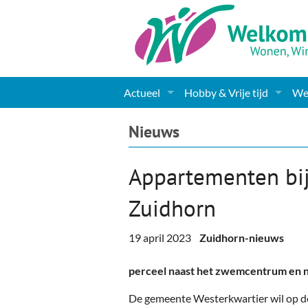
Actueel
Hobby & Vrije tijd
Wel
Nieuws
Sport
Coa
Nieuws
Agenda
(Culturele) verenigingen 
Cha
Appartementen bi
Gemeente informatie
Dorpen
Kunst
Ge
Zuidhorn
Columns & Redactioneel
Woningaanbod
Muziek
Ki
19 april 2023
Zuidhorn-nieuws
Foto-pagina
Toerisme & Musea
Lev
perceel naast het zwemcentrum en nab
Podia & Dorpshuizen
Ond
De gemeente Westerkwartier wil op de