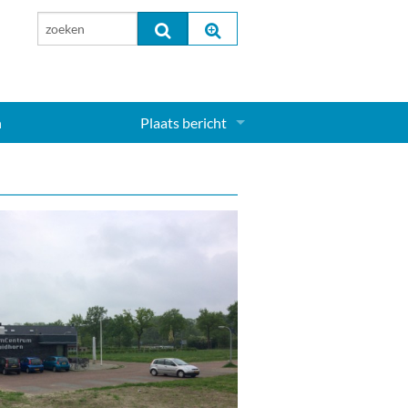
n
Plaats bericht
Inloggen...
Aanmelden nieuw account...