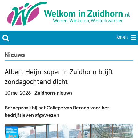
MENU
Actueel
Nieuws
Hobby & Vrije tijd
Albert Heijn-super in Zuidhorn blijft
zondagochtend dicht
Welzijn & Maatschappij
10 mei 2026
Zuidhorn-nieuws
Bedrijven
Beroepzaak bij het College van Beroep voor het
Prikbord & Aanbiedingen
bedrijfsleven afgewezen
Plaats bericht