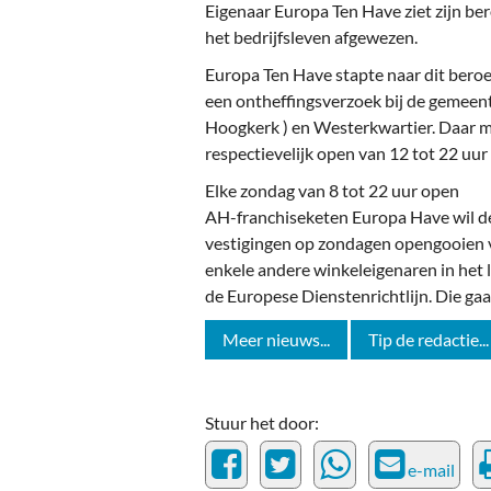
Ou
Eigenaar Europa Ten Have ziet zijn be
het bedrijfsleven afgewezen.
Pol
Europa Ten Have stapte naar dit beroe
Zui
een ontheffingsverzoek bij de gemeent
Hoogkerk ) en Westerkwartier. Daar
respectievelijk open van 12 tot 22 uur 
Elke zondag van 8 tot 22 uur open
AH-franchiseketen Europa Have wil de
vestigingen op zondagen opengooien v
enkele andere winkeleigenaren in het
de Europese Dienstenrichtlijn. Die gaat
Meer nieuws...
Tip de redactie...
Stuur het door:
e-mail