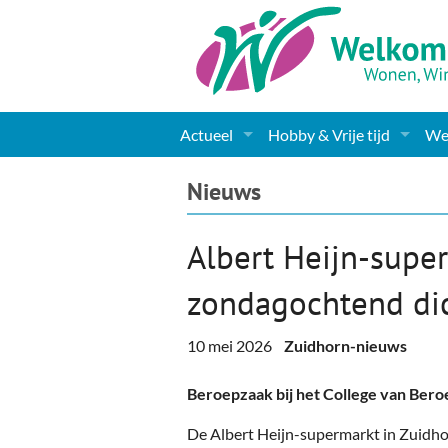
Actueel
Hobby & Vrije tijd
Wel
Nieuws
Sport
Coa
Nieuws
Agenda
(Culturele) verenigingen 
Cha
Albert Heijn-super 
Gemeente informatie
Dorpen
Kunst
Ge
zondagochtend di
Columns & Redactioneel
Woningaanbod
Muziek
Ki
10 mei 2026
Zuidhorn-nieuws
Foto-pagina
Toerisme & Musea
Lev
Beroepzaak bij het College van Bero
Podia & Dorpshuizen
Ond
De Albert Heijn-supermarkt in Zuidho