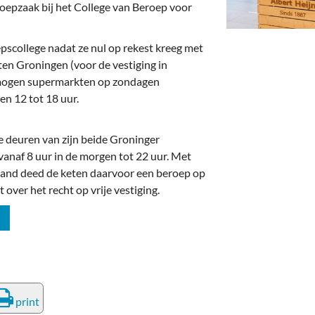
deren
Wonen & Interieur
roepzaak bij het College van Beroep voor
itieke Partijen
On-line bestellen in Zuidhorn
pscollege nadat ze nul op rekest kreeg met
dhorners
Financiën, Makelaars & Hypotheken
en Groningen (voor de vestiging in
 mogen supermarkten op zondagen
Diensten, Gemak & Zakelijk
en 12 tot 18 uur.
(Ver) Bouw & Onderhoud
 deuren van zijn beide Groninger
anaf 8 uur in de morgen tot 22 uur. Met
Bedrijventerreinen
 land deed de keten daarvoor een beroep op
 over het recht op vrije vestiging.
Bedrijven in de Regio Zuidhorn
Bedrijven van Vroeger
print