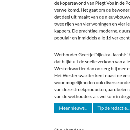
Ou
de kopersavond van Plegt Vos in de P
verwelkomd. Het gaat om de bewoners
Pol
dat deel uit maakt van de nieuwbouwwi
twee rijen van vier woningen en vier
Zui
kappers. De prachtige, moderne, duur
populair en inmiddels alle 16 verkocht
Wethouder Geertje Dijkstra-Jacobi: “He
dat blijkt uit de snelle verkoop van al
Westerkwartier dan ook erg blij mee en
Het Westerkwartier kent naast de vel
woonmogelijkheden ook diverse onder
van deze streekproducten, aardbeien u
van de wethouders als welkom in de 
Meer nieuws...
Tip de redactie...
Stuur het door: