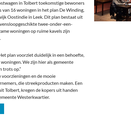
deren
Wonen & Interieur
ostwagen in Tolbert toekomstige bewoners
 van 16 woningen in het plan De Winding,
itieke Partijen
On-line bestellen in Zuidhorn
jk Oostindie in Leek. Dit plan bestaat uit
 levensloopgeschikte twee-onder-een-
dhorners
Financiën, Makelaars & Hypotheken
zame woningen op ruime kavels zijn
.
Diensten, Gemak & Zakelijk
(Ver) Bouw & Onderhoud
t plan voorziet duidelijk in een behoefte,
le woningen. We zijn hier als gemeente
Bedrijventerreinen
 trots op.”
e voorzieningen en de mooie
Bedrijven in de Regio Zuidhorn
nemers, die streekproducten maken. Een
it Tolbert, kregen de kopers uit handen
Bedrijven van Vroeger
gemeente Westerkwartier.