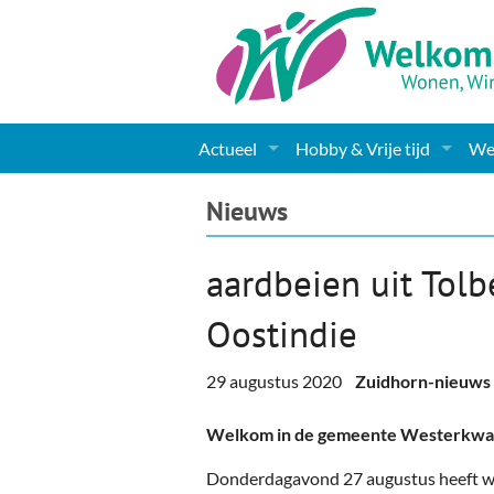
Actueel
Hobby & Vrije tijd
Wel
Nieuws
Sport
Coa
Nieuws
Agenda
(Culturele) verenigingen 
Cha
aardbeien uit Tolb
Gemeente informatie
Dorpen
Kunst
Ge
Oostindie
Columns & Redactioneel
Woningaanbod
Muziek
Ki
29 augustus 2020
Zuidhorn-nieuws
Foto-pagina
Toerisme & Musea
Lev
Welkom in de gemeente Westerkwa
Podia & Dorpshuizen
Ond
Donderdagavond 27 augustus heeft we