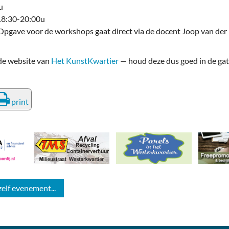
0u
 18:30-20:00u
 Opgave voor de workshops gaat direct via de docent Joop van der
 de website van
Het KunstKwartier
— houd deze dus goed in de ga
print
zelf evenement...