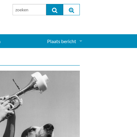
n
Plaats bericht
Inloggen...
Aanmelden nieuw account...