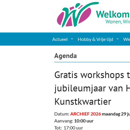
Actueel
Hobby & Vrije tijd
Wel
Nieuws
Sport
Coa
Agenda
Agenda
(Culturele) verenigingen 
Cha
Gratis workshops t
Gemeente informatie
Dorpen
Kunst
Ge
jubileumjaar van 
Columns & Redactioneel
Woningaanbod
Muziek
Ki
Kunstkwartier
Foto-pagina
Toerisme & Musea
Lev
Datum:
ARCHIEF 2026
maandag 29 j
Podia & Dorpshuizen
Ond
Aanvang:
10:00 uur
Tot: 17:00 uur