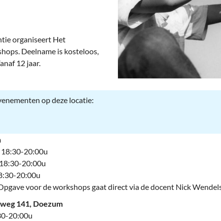
deren
Wonen & Interieur
itieke Partijen
On-line bestellen in Zuidhorn
tie organiseert Het
dhorners
Financiën, Makelaars & Hypotheken
shops. Deelname is kosteloos,
naf 12 jaar.
Diensten, Gemak & Zakelijk
(Ver) Bouw & Onderhoud
evenementen op deze locatie:
Bedrijventerreinen
Bedrijven in de Regio Zuidhorn
n
– 18:30-20:00u
Bedrijven van Vroeger
 18:30-20:00u
18:30-20:00u
 Opgave voor de workshops gaat direct via de docent Nick Wendels
leweg 141, Doezum
:30-20:00u