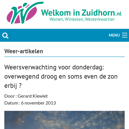
MENU
Actueel
Weer-artikelen
Hobby & Vrije tijd
Weersverwachting voor donderdag:
overwegend droog en soms even de zon
Welzijn & Maatschappij
erbij ?
Bedrijven
Door : Gerard Kiewiet
Datum : 6 november 2013
Prikbord & Aanbiedingen
Plaats bericht