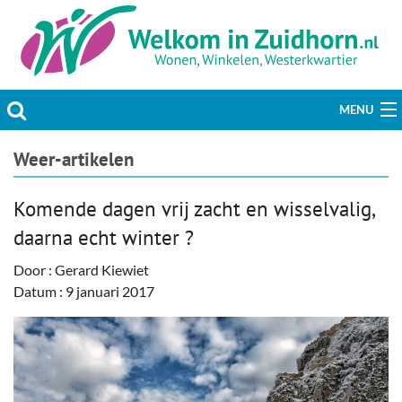
MENU
Actueel
Weer-artikelen
Hobby & Vrije tijd
Komende dagen vrij zacht en wisselvalig,
daarna echt winter ?
Welzijn & Maatschappij
Door : Gerard Kiewiet
Bedrijven
Datum : 9 januari 2017
Prikbord & Aanbiedingen
Plaats bericht