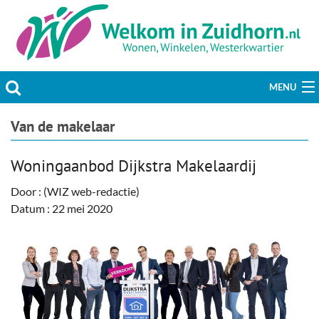
MENU
Actueel
Van de makelaar
Hobby & Vrije tijd
Woningaanbod Dijkstra Makelaardij
Welzijn & Maatschappij
Door : (WIZ web-redactie)
Datum : 22 mei 2020
Bedrijven
Prikbord & Aanbiedingen
Plaats bericht