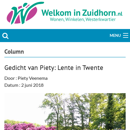
MENU
Actueel
Column
Hobby & Vrije tijd
Gedicht van Piety: Lente in Twente
Welzijn & Maatschappij
Door : Piety Veenema
Datum : 2 juni 2018
Bedrijven
Prikbord & Aanbiedingen
Plaats bericht