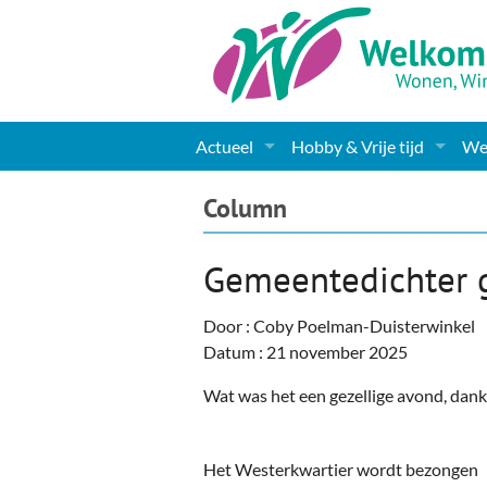
Actueel
Hobby & Vrije tijd
Wel
Nieuws
Sport
Coa
Column
Agenda
(Culturele) verenigingen 
Cha
Gemeentedichter 
Gemeente informatie
Dorpen
Kunst
Ge
Door : Coby Poelman-Duisterwinkel
Columns & Redactioneel
Woningaanbod
Muziek
Ki
Datum : 21 november 2025
Foto-pagina
Toerisme & Musea
Lev
Wat was het een gezellige avond, dank
Podia & Dorpshuizen
Ond
Het Westerkwartier wordt bezongen