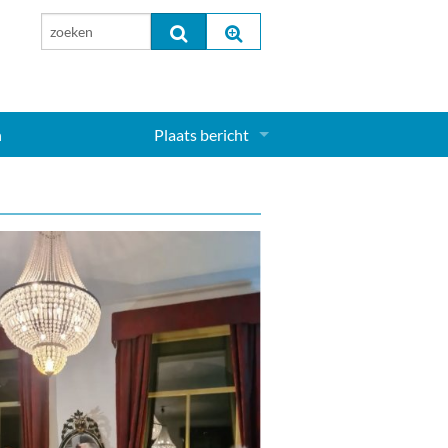
n
Plaats bericht
Inloggen...
Aanmelden nieuw account...