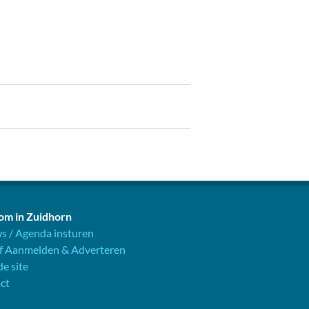
m in Zuidhorn
s / Agenda insturen
jf Aanmelden & Adverteren
e site
ct