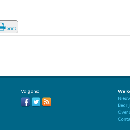
print
Volg ons:
Welko
Nieuw
Bedri
Over d
Conta