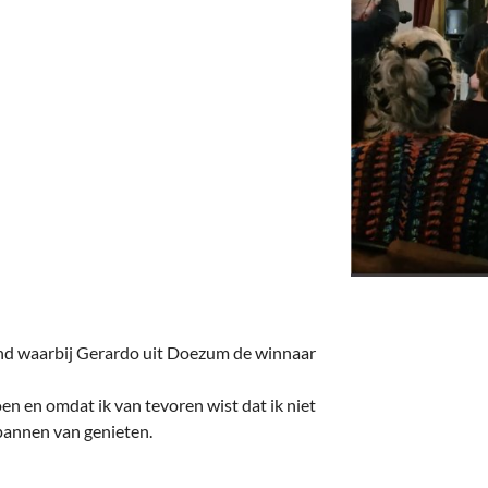
deren
Wonen & Interieur
itieke Partijen
On-line bestellen in Zuidhorn
dhorners
Financiën, Makelaars & Hypotheken
Diensten, Gemak & Zakelijk
(Ver) Bouw & Onderhoud
Bedrijventerreinen
Bedrijven in de Regio Zuidhorn
Bedrijven van Vroeger
nd waarbij Gerardo uit Doezum de winnaar
n en omdat ik van tevoren wist dat ik niet
tspannen van genieten.