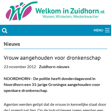
MENU
Actueel
Nieuws
Hobby & Vrije tijd
Vrouw aangehouden voor dronkenschap
Welzijn & Maatschappij
23 november 2012
Zuidhorn-nieuws
Bedrijven
NOORDHORN - De politie heeft donderdagavond in
Noordhorn een 31-jarige Groningse aangehouden voor
Prikbord & Aanbiedingen
openbare dronkenschap.
Plaats bericht
Agenten werden getipt dat de vrouw in kennelijke staat door
de Langestraat liep. Op de Industrieweg zagen agenten een