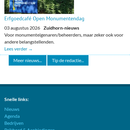
Erfgoedcafé Open Monumentendag
03 augustus 2026
Zuidhorn-nieuws
Voor monumenteigenaren/beheerders, maar zeker ook voor
andere belangstellenden.
Lees verder →
Meer nieuws...
Tip de redactie...
Snelle links:
Nieuws
Agenda
Bedrijven
Prikbord & Aanbiedingen