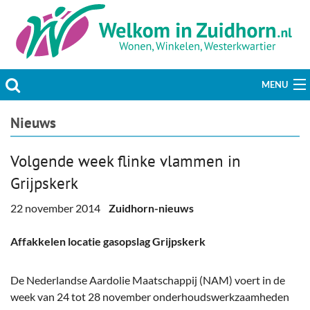
MENU
Actueel
Nieuws
Hobby & Vrije tijd
Volgende week flinke vlammen in
Grijpskerk
Welzijn & Maatschappij
22 november 2014
Zuidhorn-nieuws
Bedrijven
Affakkelen locatie gasopslag Grijpskerk
Prikbord & Aanbiedingen
De Nederlandse Aardolie Maatschappij (NAM) voert in de
Plaats bericht
week van 24 tot 28 november onderhoudswerkzaamheden