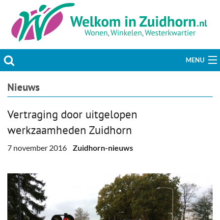
MENU
Actueel
Nieuws
Hobby & Vrije tijd
Vertraging door uitgelopen
werkzaamheden Zuidhorn
Welzijn & Maatschappij
7 november 2016
Zuidhorn-nieuws
Bedrijven
Prikbord & Aanbiedingen
Plaats bericht