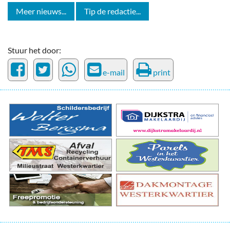
Meer nieuws...
Tip de redactie...
Stuur het door:
e-mail
print