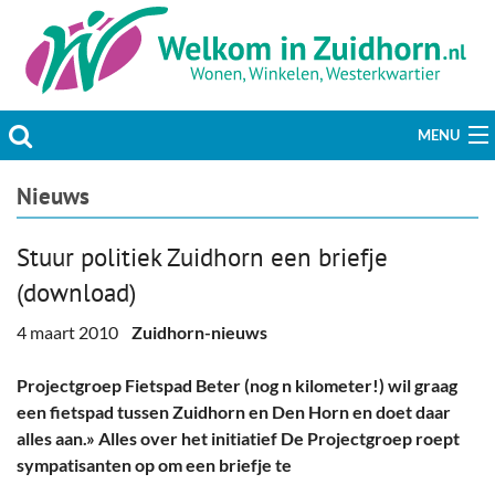
MENU
Actueel
Nieuws
Hobby & Vrije tijd
Stuur politiek Zuidhorn een briefje
(download)
Welzijn & Maatschappij
4 maart 2010
Zuidhorn-nieuws
Bedrijven
Projectgroep Fietspad Beter (nog n kilometer!) wil graag
Prikbord & Aanbiedingen
een fietspad tussen Zuidhorn en Den Horn en doet daar
alles aan.» Alles over het initiatief De Projectgroep roept
Plaats bericht
sympatisanten op om een briefje te