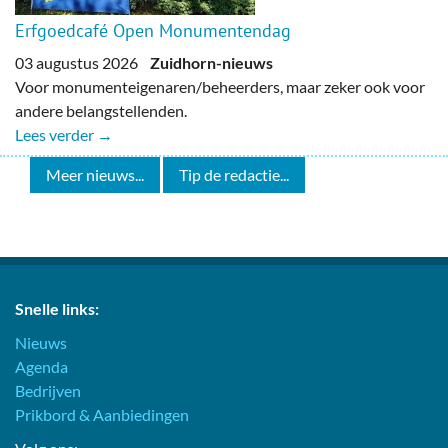
Erfgoedcafé Open Monumentendag
03 augustus 2026
Zuidhorn-nieuws
Voor monumenteigenaren/beheerders, maar zeker ook voor
andere belangstellenden.
Lees verder →
Meer nieuws...
Tip de redactie...
Snelle links:
Nieuws
Agenda
Bedrijven
Prikbord & Aanbiedingen