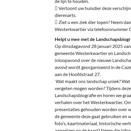
de lijn te houden.
 Vertoont uw huisdier deze verschij
dierenarts.
 Ziet u een ziek dier lopen? Neem d
Westerkwartier via telefoonnummer 0
Helpt u mee met de Landschapsbiog
Op dinsdagavond 28 januari 2025 van 
gemeente Westerkwartier en Landsch
inloopavond over de nieuwe Landscha
avond wordt georganiseerd in de Cazem
aan de Hoofdstraat 27.
Wat maakt ons landschap uniek? Wat zi
vergeten mogen worden? Tijdens deze
Landschapsbiografie en horen we graa
verhalen over het Westerkwartier. Om 
presentaties gehouden worden over wa
de gemeente deze gaat gebruiken en w
foto’s, kaartmateriaal, historische ver
aanwijzen op de kaart? Neem die info