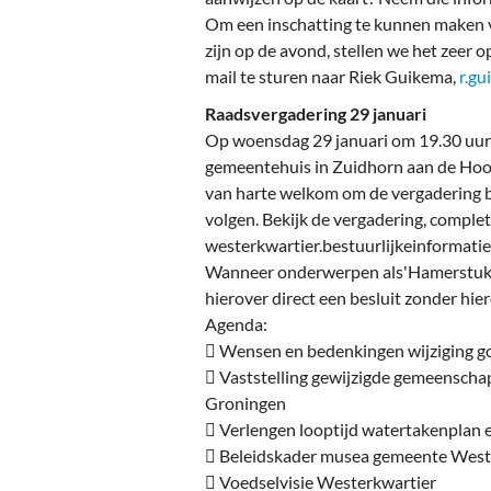
Om een inschatting te kunnen maken v
zijn op de avond, stellen we het zeer op
mail te sturen naar Riek Guikema,
r.g
Raadsvergadering 29 januari
Op woensdag 29 januari om 19.30 uur
gemeentehuis in Zuidhorn aan de Hooi
van harte welkom om de vergadering bij
volgen. Bekijk de vergadering, comple
westerkwartier.bestuurlijkeinformatie
Wanneer onderwerpen als'Hamerstuk' 
hierover direct een besluit zonder hie
Agenda:
 Wensen en bedenkingen wijziging 
 Vaststelling gewijzigde gemeenschap
Groningen
 Verlengen looptijd watertakenplan 
 Beleidskader musea gemeente Wes
 Voedselvisie Westerkwartier