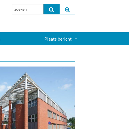
n
Plaats bericht
Inloggen...
Aanmelden nieuw account...