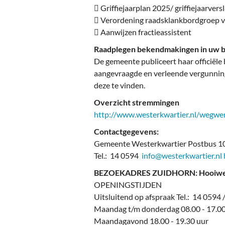
 Griffiejaarplan 2025/ griffiejaarver
 Verordening raadsklankbordgroep v
 Aanwijzen fractieassistent
Raadplegen bekendmakingen in uw 
De gemeente publiceert haar officiële
aangevraagde en verleende vergunnin
deze te vinden.
Overzicht stremmingen
http://www.westerkwartier.nl/wegw
Contactgegevens:
Gemeente Westerkwartier Postbus 1
Tel.: 14 0594
info@westerkwartier.nl
BEZOEKADRES ZUIDHORN: Hooiweg 
OPENINGSTIJDEN
Uitsluitend op afspraak Tel.: 14 0594 
Maandag t/m donderdag 08.00 - 17.00
Maandagavond 18.00 - 19.30 uur