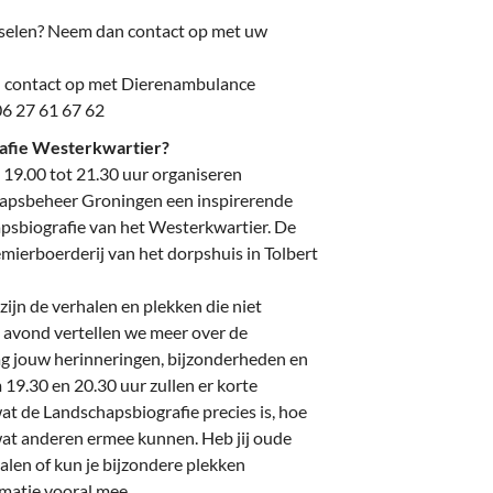
nselen? Neem dan contact op met uw
an contact op met Dierenambulance
6 27 61 67 62
rafie Westerkwartier?
19.00 tot 21.30 uur organiseren
apsbeheer Groningen een inspirerende
psbiografie van het Westerkwartier. De
ierboerderij van het dorpshuis in Tolbert
jn de verhalen en plekken die niet
 avond vertellen we meer over de
g jouw herinneringen, bijzonderheden en
19.30 en 20.30 uur zullen er korte
t de Landschapsbiografie precies is, hoe
at anderen ermee kunnen. Heb jij oude
halen of kun je bijzondere plekken
rmatie vooral mee.