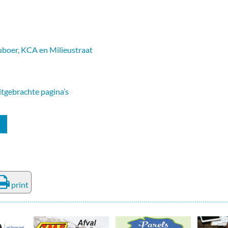
euboer, KCA en Milieustraat
uitgebrachte pagina’s
print