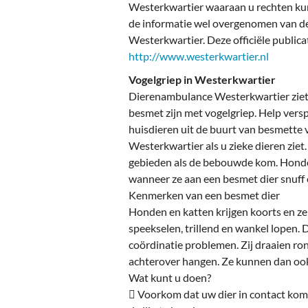
Ou
Westerkwartier waaraan u rechten ku
de informatie wel overgenomen van de 
Pol
Westerkwartier. Deze officiële publica
http://www.westerkwartier.nl
Zui
Vogelgriep in Westerkwartier
Dierenambulance Westerkwartier ziet 
besmet zijn met vogelgriep. Help ver
huisdieren uit de buurt van besmette
Westerkwartier als u zieke dieren ziet
gebieden als de bebouwde kom. Honde
wanneer ze aan een besmet dier snuff 
Kenmerken van een besmet dier
Honden en katten krijgen koorts en z
speekselen, trillend en wankel lopen. 
coördinatie problemen. Zij draaien r
achterover hangen. Ze kunnen dan ook
Wat kunt u doen?
 Voorkom dat uw dier in contact kom