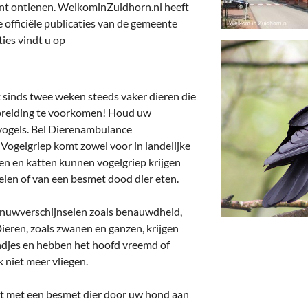
deren
Wonen & Interieur
nt ontlenen. WelkominZuidhorn.nl heeft
officiële publicaties van de gemeente
itieke Partijen
On-line bestellen in Zuidhorn
ties vindt u op
dhorners
Financiën, Makelaars & Hypotheken
Diensten, Gemak & Zakelijk
sinds twee weken steeds vaker dieren die
spreiding te voorkomen! Houd uw
(Ver) Bouw & Onderhoud
 vogels. Bel Dierenambulance
. Vogelgriep komt zowel voor in landelijke
Bedrijventerreinen
n en katten kunnen vogelgriep krijgen
elen of van een besmet dood dier eten.
Bedrijven in de Regio Zuidhorn
enuwverschijnselen zoals benauwdheid,
Bedrijven van Vroeger
Dieren, zoals zwanen en ganzen, krijgen
ondjes en hebben het hoofd vreemd of
 niet meer vliegen.
t met een besmet dier door uw hond aan